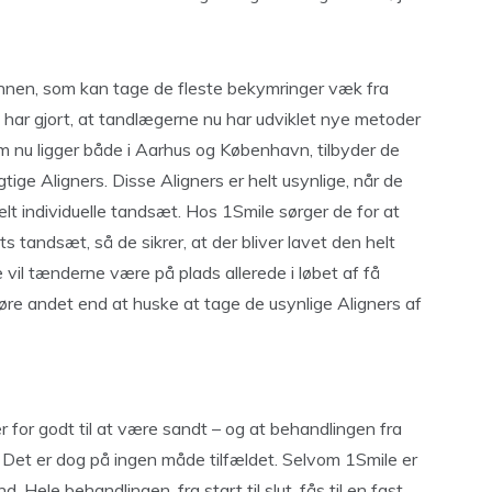
skinnen, som kan tage de fleste bekymringer væk fra
har gjort, at tandlægerne nu har udviklet nye metoder
om nu ligger både i Aarhus og København, tilbyder de
ige Aligners. Disse Aligners er helt usynlige, når de
elt individuelle tandsæt. Hos 1Smile sørger de for at
tandsæt, så de sikrer, at der bliver lavet den helt
lde vil tænderne være på plads allerede i løbet af få
øre andet end at huske at tage de usynlige Aligners af
 for godt til at være sandt – og at behandlingen fra
 Det er dog på ingen måde tilfældet. Selvom 1Smile er
nd. Hele behandlingen, fra start til slut, fås til en fast