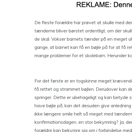
De fleste forældre har prøvet at skulle med der
tænderne bliver børstet ordentligt, om der sku
de skal. Vokser barnets tænder på en meget 
gange, at barnet kan få en bøjle på for at få 
mange problemer for et skolebarn. Herunder k
For det første er en togskinne meget krævende a
få rettet og strammet bøjlen. Derudover kan det
springer. Dette er ubehageligt og kan betyde st
have bøjle på, kan det desuden give anledning
ikke længere smile helt så meget med tændern
konfirmationsdagen, en stor bekymring? Ja, de
forældre kan bekymre sig om i forbindelse med 