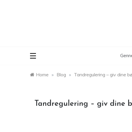
Skip
to
content
Genne
Home
»
Blog
»
Tandregulering – giv dine bø
Tandregulering – giv dine b