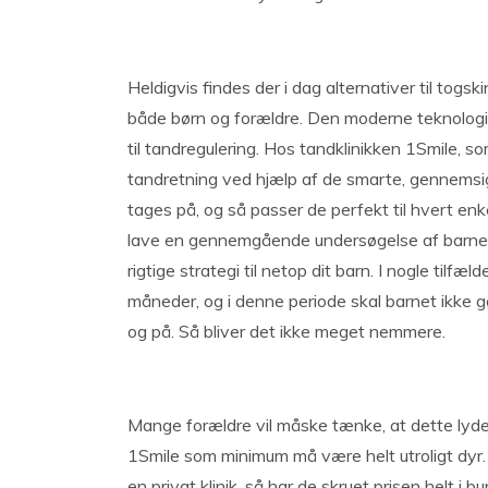
Heldigvis findes der i dag alternativer til tog
både børn og forældre. Den moderne teknologi 
til tandregulering. Hos tandklinikken 1Smile, s
tandretning ved hjælp af de smarte, gennemsigt
tages på, og så passer de perfekt til hvert enk
lave en gennemgående undersøgelse af barnets 
rigtige strategi til netop dit barn. I nogle tilfæ
måneder, og i denne periode skal barnet ikke g
og på. Så bliver det ikke meget nemmere.
Mange forældre vil måske tænke, at dette lyder
1Smile som minimum må være helt utroligt dyr.
en privat klinik, så har de skruet prisen helt i bu