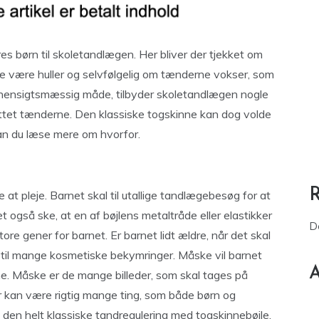
es børn til skoletandlægen. Her bliver der tjekket om
lle være huller og selvfølgelig om tænderne vokser, som
uhensigtsmæssig måde, tilbyder skoletandlægen nogle
rettet tænderne. Den klassiske togskinne kan dog volde
an du læse mere om hvorfor.
t pleje. Barnet skal til utallige tandlægebesøg for at
 også ske, at en af bøjlens metaltråde eller elastikker
D
ore gener for barnet. Er barnet lidt ældre, når det skal
 til mange kosmetiske bekymringer. Måske vil barnet
A
e. Måske er de mange billeder, som skal tages på
r kan være rigtig mange ting, som både børn og
den helt klassiske tandregulering med togskinnebøjle.