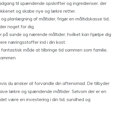
dgang til spændende opskrifter og ingredienser, der
køkkenet og skabe nye og lækre retter.
 og planlægning af måltider, frigør en måltidskasse tid,
er noget for dig.
 på sunde og nærende måltider, hvilket kan hjælpe dig
ere næringsstoffer ind i din kost.
antastisk måde at tilbringe tid sammen som familie,
 sammen.
hvis du ønsker at forvandle din aftensmad. De tilbyder
t lave lækre og spændende måltider. Selvom der er en
et være en investering i din tid, sundhed og