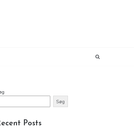
øg
Søg
ecent Posts