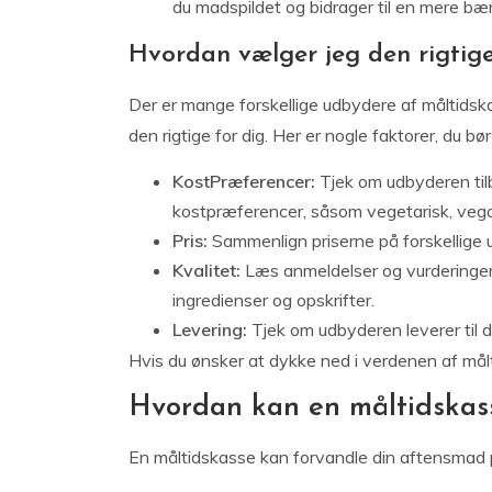
du madspildet og bidrager til en mere bære
Hvordan vælger jeg den rigtige
Der er mange forskellige udbydere af måltids
den rigtige for dig. Her er nogle faktorer, du b
KostPræferencer:
Tjek om udbyderen tilb
kostpræferencer, såsom vegetarisk, vegans
Pris:
Sammenlign priserne på forskellige u
Kvalitet:
Læs anmeldelser og vurderinger a
ingredienser og opskrifter.
Levering:
Tjek om udbyderen leverer til di
Hvis du ønsker at dykke ned i verdenen af må
Hvordan kan en måltidskas
En måltidskasse kan forvandle din aftensmad 