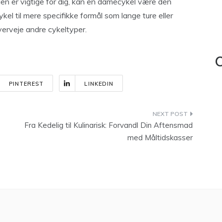
klen er vigtige for dig, kan en damecykel være den
kel til mere specifikke formål som lange ture eller
erveje andre cykeltyper.
C
PINTEREST
LINKEDIN
Fra Kedelig til Kulinarisk: Forvandl Din Aftensmad
med Måltidskasser