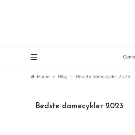
Skip
to
content
Genne
Home
»
Blog
»
Bedste damecykler 2023
Bedste damecykler 2023