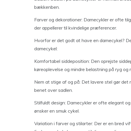
bækkenben.
Farver og dekorationer: Damecykler er ofte tilg
der appellerer til kvindelige præferencer.
Hvorfor er det godt at have en damecykel? Der 
damecykel:
Komfortabel siddeposition: Den oprejste sidde
køreoplevelse og mindre belastning på ryg og 
Nem at stige af og på: Det lavere stel gør det 
benet over sadlen.
Stilfuldt design: Damecykler er ofte elegant og s
ønsker en smuk cykel.
Variation i farver og stilarter: Der er en bred v