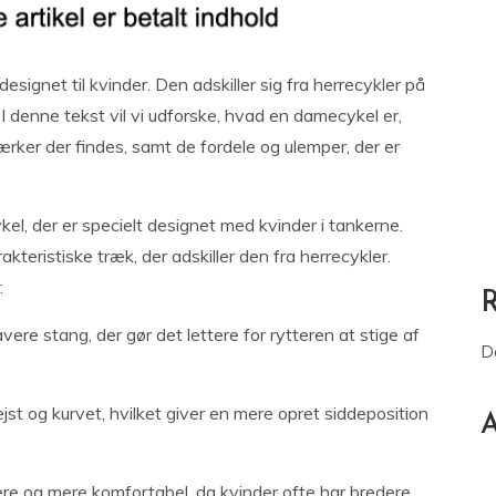
signet til kvinder. Den adskiller sig fra herrecykler på
 I denne tekst vil vi udforske, hvad en damecykel er,
rker der findes, samt de fordele og ulemper, der er
l, der er specielt designet med kvinder i tankerne.
teristiske træk, der adskiller den fra herrecykler.
:
vere stang, der gør det lettere for rytteren at stige af
D
st og kurvet, hvilket giver en mere opret siddeposition
A
re og mere komfortabel, da kvinder ofte har bredere