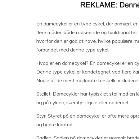
En damecykel er en type cykel, der primært er de
flere måder, både i udseende og funktionalitet.
hvorfor den er god at have, hvilke populære mæ
forbundet med denne type cykel.
Hvad er en damecykel? En damecykel er en cyke
Denne type cykel er kendetegnet ved flere karak
Nogle af de mest markante forskelle inkluderer
Stellet: Damecykler har typisk et stel med en la
og på cyklen, især iført kjole eller nederdel.
Styr: Styret på en damecykel er ofte mere oprej
og bedre kontrol.
Sadlen: Sadlen på damecykler er normalt brede