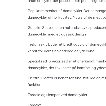
finde en cykel, der passer til din personlige sm
Populære mærker af damecykler Der er mange
damecykler af høj kvalitet. Nogle af de mest p
Gazelle: Gazelle er en hollandsk cykelproducen
damecykler med et klassisk design.
Trek: Trek tilbyder et bredt udvalg af damecykl
kendt for deres holdbarhed og ydeevne.
Specialized: Specialized er et anerkendt mærke
damecykler, der fokuserer på komfort og ydee
Electra: Electra er kendt for sine stilfulde og 
funktion.
Fordele og ulemper ved damecykler
Fordele: