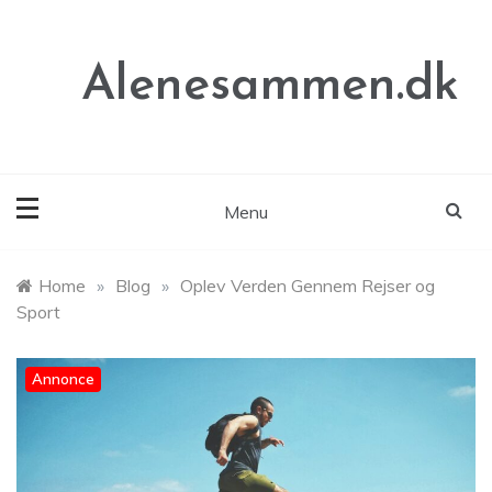
Skip
to
content
Alenesammen.dk
Menu
Home
»
Blog
»
Oplev Verden Gennem Rejser og
Sport
Annonce