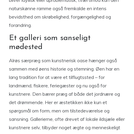
bliver idyllisk eller uproblematisk; tværtimod kan den
naturskønne ramme også fremkalde en intens
bevidsthed om skrøbelighed, forgængelighed og
forandring.
Et galleri som sanseligt
mødested
Alrøs særpræg som kunstnerisk oase hænger også
sammen med øens historie og stemning. Øen har en
lang tradition for at være et tilflugtssted – for
landmænd, fiskere, feriegæster og nu også for
kunstnere. Den bærer præg af både det jordnære og
det drømmende. Her er æstetikken ikke kun et
spørgsmål om form, men om tilstedeværelse og
sansning. Gallerierne, ofte drevet af lokale ildsjæle eller
kunstnere selv, tilbyder noget ægte og menneskeligt