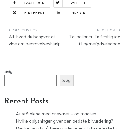
FACEBOOK
TWITTER
PINTEREST
LINKEDIN
Indlægsnavigation
Alt, hvad du behøver at
Tal balloner: En festlig idé
vide om begravelseshjælp
til børnefødselsdage
Søg
Søg
Recent Posts
At stå alene med ansvaret – og magten
Hvilke oplysninger giver den bedste bilvurdering?
Derfor bør du få flere vurderinger af din defekte bil