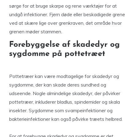
sørge for at bruge skarpe og rene værktøjer for at
undgå infektioner. Fjern døde eller beskadigede grene
ved at skære lige over grenkraven, det område hvor
grenen møder stammen.
Forebyggelse af skadedyr og
sygdomme på pottetræet
Pottetræer kan være modtagelige for skadedyr og
sygdomme, der kan skade deres sundhed og
udseende. Nogle almindelige skadedyr, der påvirker
pottetræer, inkluderer bladlus, spindemider og skala
insekter. Sygdomme som svampeinfektioner og
bakterieinfektioner kan også påvirke træets helbred.
For at forebygge skadedyr og sygdomme er det