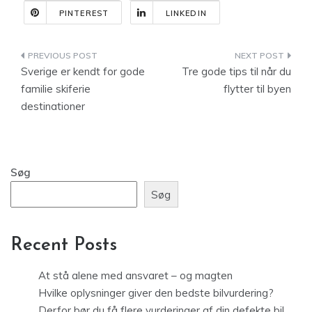
PINTEREST
LINKEDIN
Indlægsnavigation
Sverige er kendt for gode
Tre gode tips til når du
familie skiferie
flytter til byen
destinationer
Søg
Søg
Recent Posts
At stå alene med ansvaret – og magten
Hvilke oplysninger giver den bedste bilvurdering?
Derfor bør du få flere vurderinger af din defekte bil